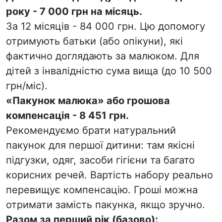
року
-
7 000 грн на місяць
.
За 12 місяців -
84 000 грн
. Цю допомогу
отримують батьки (або опікуни), які
фактично доглядають за малюком. Для
дітей з інвалідністю сума вища (до 10 500
грн/міс).
«Пакунок малюка» або грошова
компенсація
-
8 451 грн
.
Рекомендуємо брати
натуральний
пакунок
для першої дитини: там якісні
підгузки, одяг, засоби гігієни та багато
корисних речей. Вартість набору реально
перевищує компенсацію. Гроші можна
отримати замість пакунка, якщо зручно.
Разом за перший рік (базово):