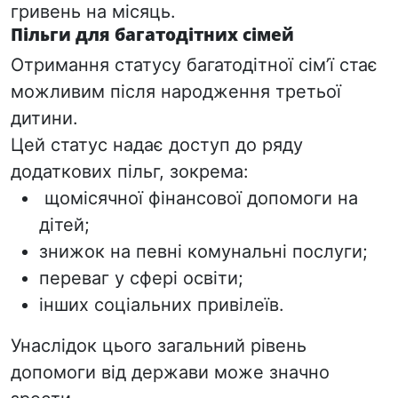
гривень на місяць.
Пільги для багатодітних сімей
Отримання статусу багатодітної сім’ї стає
можливим після народження третьої
дитини.
Цей статус надає доступ до ряду
додаткових пільг,
зокрема:
щомісячної фінансової
допомоги на
дітей;
знижок на
певн
і комунальні послуги;
п
ерева
г у сфері освіти;
інших соціальних
привілеїв.
Унаслідок цього загальний рівень
допомоги від держави може значно