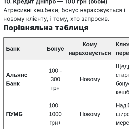
10.
Кредит Дніпро
— 100 грн (обом)
Агресивні кешбеки, бонус нараховується і
новому клієнту, і тому, хто запросив.
Порівняльна таблиця
Кому
Клю
Банк
Бонус
нараховується
пере
Щед
100 -
Альянс
стар
300
Новому
Банк
бону
грн
кешб
100 -
Наді
ПУМБ
1000
Новому
широ
грн+
мер