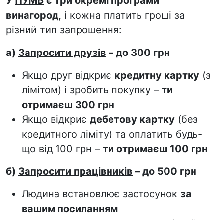
У
ПУМБ
є три окремі програми
винагород,
і кожна платить гроші за
різний тип запрошення:
а)
Запросити друзів
– до 300 грн
Якщо друг відкриє
кредитну картку
(з
лімітом) і зробить покупку –
ти
отримаєш 300 грн
Якщо відкриє
дебетову картку
(без
кредитного ліміту) та оплатить будь-
що від 100 грн –
ти отримаєш 100 грн
б)
Запросити працівників
– до 500 грн
Людина встановлює застосунок
за
вашим посиланням