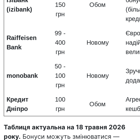
ІзіБанк
бону
150
Обом
(izibank)
(біл
грн
кред
99 -
Євро
Raiffeisen
400
Новому
надій
Bank
грн
велик
50 -
Зруч
monobank
100
Новому
дода
грн
Кредит
100
Агре
Обом
Дніпро
грн
кешб
Таблиця актуальна на 18 травня 2026
року.
Бонуси можуть змінюватися —