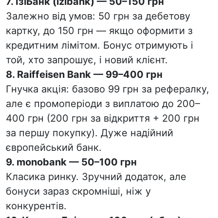
7.
ІзіБанк (izibank)
— 50–150 грн
Залежно від умов: 50 грн за дебетову
картку, до 150 грн — якщо оформити з
кредитним лімітом. Бонус отримують і
той, хто запрошує, і новий клієнт.
8.
Raiffeisen Bank
— 99–400 грн
Гнучка акція: базово 99 грн за рефералку,
але є промоперіоди з виплатою до 200–
400 грн (200 грн за відкриття + 200 грн
за першу покупку). Дуже надійний
європейський банк.
9.
monobank
— 50–100 грн
Класика ринку. Зручний додаток, але
бонуси зараз скромніші, ніж у
конкурентів.