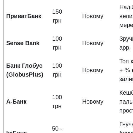
Наді
150
ПриватБанк
Новому
вели
грн
мер
100
Зруч
Sense Bank
Новому
грн
app,
Топ 
Банк Глобус
100
Новому
+ % 
(GlobusPlus)
грн
зали
Кешб
100
А-Банк
Новому
паль
грн
прос
Гнуч
50 -