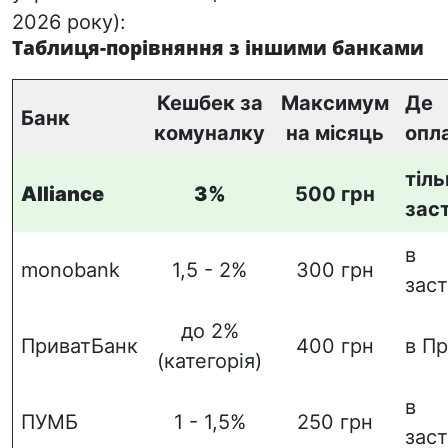
2026 року):
Таблиця-порівняння з іншими банками
Кешбек за
Максимум
Де
Банк
комуналку
на місяць
опл
тіль
Alliance
3%
500 грн
зас
в
monobank
1,5 - 2%
300 грн
зас
до 2%
ПриватБанк
400 грн
в П
(категорія)
в
ПУМБ
1 - 1,5%
250 грн
зас