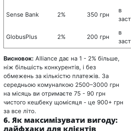
в
Sense Bank
2%
350 грн
зас
в
GlobusPlus
2%
200 грн
зас
Висновок:
Alliance дає
на 1 - 2% більше
,
ніж більшість конкурентів, і без
обмежень за кількістю платежів. За
середньою комуналкою 2500–3000 грн
на місяць ви отримаєте 75 - 90 грн
чистого кешбеку щомісяця - це 900+ грн
за все літо.
6. Як максимізувати вигоду:
лайфхаки для клієнтів