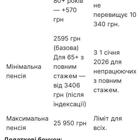
80+ років
не
— +570
перевищує 10
грн
340 грн.
2595 грн
(базова)
З 1 січня
Для 65+ з
2026 для
Мінімальна
повним
непрацюючих
пенсія
стажем —
з повним
від 3406
стажем.
грн (після
індексації)
Максимальна
Ліміт для
25 950 грн
пенсія
всіх.
Додаткові бонуси: