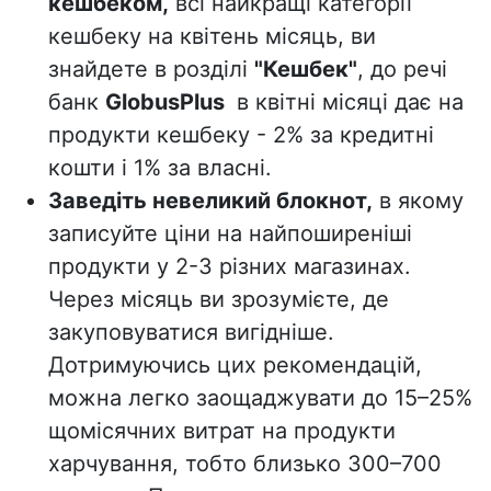
кешбеком,
всі найкращі категорії
кешбеку на квітень місяць, ви
знайдете в розділі
"Кешбек"
, до речі
банк
GlobusPlus
в квітні місяці дає на
продукти кешбеку - 2% за кредитні
кошти і 1% за власні.
Заведіть невеликий блокнот,
в якому
записуйте ціни на найпоширеніші
продукти у 2-3 різних магазинах.
Через місяць ви зрозумієте, де
закуповуватися вигідніше.
До
тримуючись цих рекомендацій,
можна легко заощаджувати до 15–25%
щомісячних витрат на продукти
харчування, тобто близько 300–700