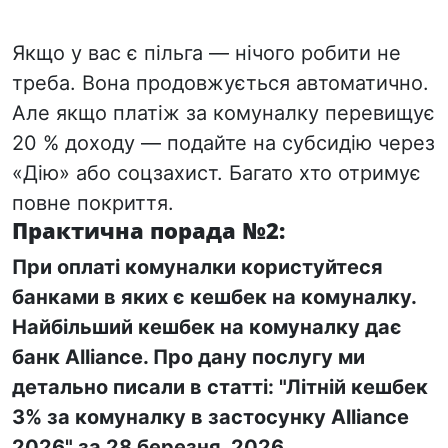
Якщо у вас є пільга — нічого робити не
треба. Вона продовжується автоматично.
Але якщо платіж за комуналку перевищує
20 % доходу — подайте на субсидію через
«Дію» або соцзахист. Багато хто отримує
повне покриття.
Практична порада №2:
При оплаті комуналки користуйтеся
банками в яких є кешбек на комуналку.
Найбільший кешбек на комуналку дає
банк
Alliance
. Про дану послугу ми
детально писали в статті:
"Літній кешбек
3% за комуналку в застосунку Alliance
2026"
за 28 березня, 2026.