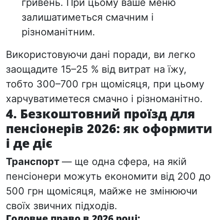
гривень. При цьому ваше меню
залишатиметься смачним і
різноманітним.
Використовуючи дані поради, ви легко
заощадите
15–25 %
від витрат на їжу,
тобто
300–700 грн щомісяця
, при цьому
харчуватиметеся смачно і різноманітно.
4. Безкоштовний проїзд для
пенсіонерів 2026: як оформити
і де діє
Транспорт
— ще одна сфера, на якій
пенсіонери можуть економити від 200 до
500 грн щомісяця, майже не змінюючи
своїх звичних підходів.
Головне право в 2026 році: