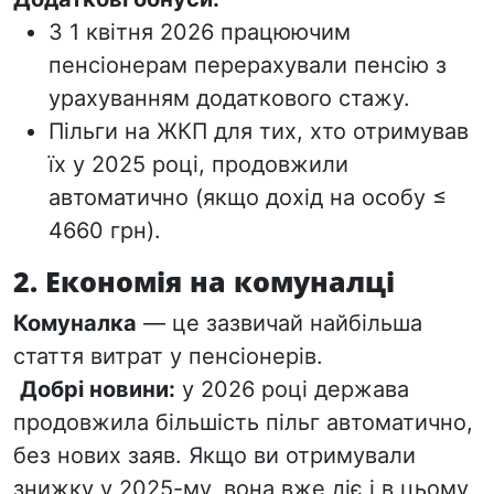
З 1 квітня 2026 працюючим
пенсіонерам перерахували пенсію з
урахуванням додаткового стажу.
Пільги на ЖКП для тих, хто отримував
їх у 2025 році, продовжили
автоматично
(якщо дохід на особу ≤
4660 грн).
2. Економія на комуналці
Комуналка
— це зазвичай найбільша
стаття витрат у пенсіонерів.
Добрі новини:
у 2026 році держава
продовжила більшість пільг
автоматично
,
без нових заяв. Якщо ви отримували
знижку у 2025-му, вона вже діє і в цьому