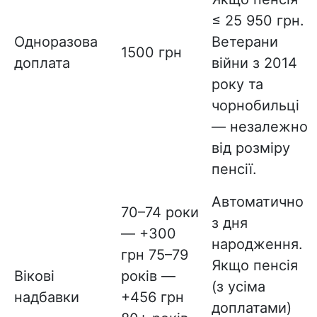
≤ 25 950 грн.
Одноразова
Ветерани
1500 грн
доплата
війни з 2014
року та
чорнобильці
— незалежно
від розміру
пенсії.
Автоматично
70–74 роки
з дня
— +300
народження.
грн
75–79
Якщо пенсія
Вікові
років —
(з усіма
надбавки
+456 грн
доплатами)