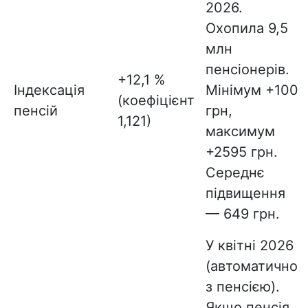
2026.
Охопила 9,5
млн
пенсіонерів.
+12,1 %
Індексація
Мінімум +100
(коефіцієнт
пенсій
грн,
1,121)
максимум
+2595 грн.
Середнє
підвищення
— 649 грн.
У квітні 2026
(автоматично
з пенсією).
Якщо пенсія