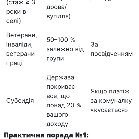
(стаж ≥ 3
дрова/
роки в
вугілля)
селі)
Ветерани,
50–100 %
інваліди,
За
залежно від
ветерани
посвідченням
групи
праці
Держава
покриває
Якщо платіж
все, що
Субсидія
за комуналку
понад 20 %
«кусається»
вашого
доходу
Практична порада №1: