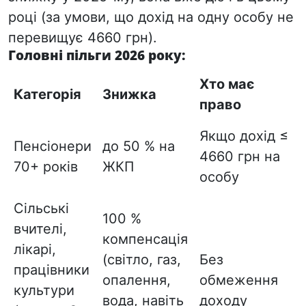
році (за умови, що дохід на одну особу не
перевищує 4660 грн).
Головні пільги 2026 року:
Хто має
Категорія
Знижка
право
Якщо дохід ≤
Пенсіонери
до 50 % на
4660 грн на
70+ років
ЖКП
особу
Сільські
100 %
вчителі,
компенсація
лікарі,
(світло, газ,
Без
працівники
опалення,
обмеження
культури
вода, навіть
доходу